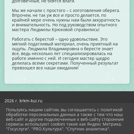
долговечные, не боятся влаги.
Мы же начали с простого – с изготовления оберега.
Впрочем, не так уж все и просто делается, по
крайней мере очень нужны нам были аккуратность
и внимательность. Но под руководством опытного
мастера Людмилы Крюковой справились!
Работать с берестой – одно удовольствие. Это
мягкий податливый материал, очень приятный на
ощупь. Людмила Владимировна о бересте знает
все, ведь несколько лет специализировалась на
работе именно с ней. И сегодня мастер щедро
делилась всеми секретами. Полученный результат
превзошел все наши ожидания!
2026 г. krkm-kui.ru
Вход
Пользуясь нашим сайтом, вы соглашаетесь с политикой
Карта сайта
обработки персональных данных а также с тем что наш
Политика обработки персональных данных
веб-сайт и другие подключенные к веб-сайту сторонние
сервисы используют cookies такие как Яндекс Метрика,
Сделано на KubCMS
"Госуслуги", "PRO.Культура", "Спутник аналитика".
Разработка и поддержка