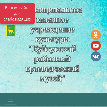
Муниципальное
Версия сайта
для
казенное
слабовидящих
учреждение
культуры
"Куйтунский
районный
краеведческий
музей"