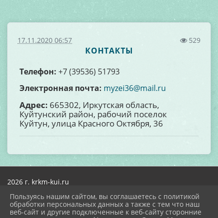
17.11.2020 06:57
529
КОНТАКТЫ
Телефон:
+7 (39536) 51793
Электронная почта:
myzei36@mail.ru
Адрес:
665302, Иркутская область,
Куйтунский район, рабочий поселок
Куйтун, улица Красного Октября, 36
2026 г. krkm-kui.ru
Вход
Пользуясь нашим сайтом, вы соглашаетесь с политикой
Карта сайта
обработки персональных данных а также с тем что наш
Политика обработки персональных данных
веб-сайт и другие подключенные к веб-сайту сторонние