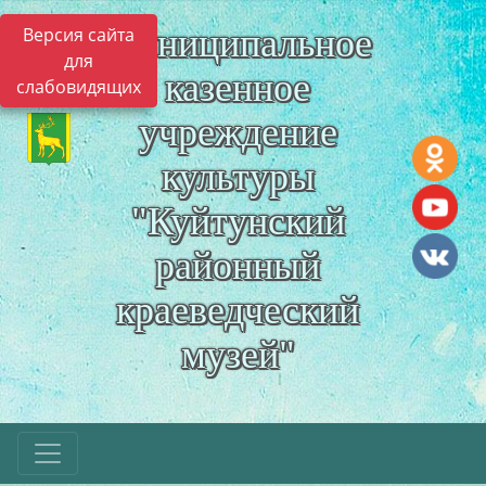
Муниципальное
Версия сайта
для
казенное
слабовидящих
учреждение
культуры
"Куйтунский
районный
краеведческий
музей"