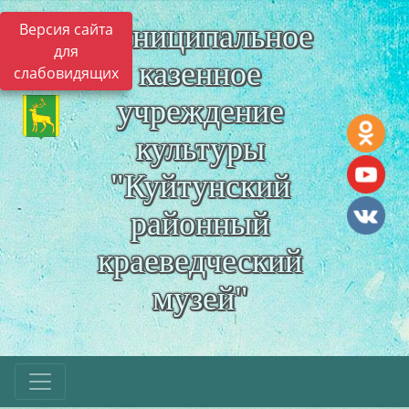
Муниципальное
Версия сайта
для
казенное
слабовидящих
учреждение
культуры
"Куйтунский
районный
краеведческий
музей"