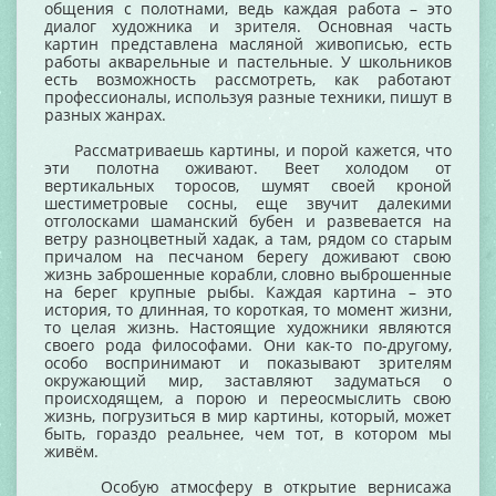
общения с полотнами, ведь каждая работа – это
диалог художника и зрителя. Основная часть
картин представлена масляной живописью, есть
работы акварельные и пастельные. У школьников
есть возможность рассмотреть, как работают
профессионалы, используя разные техники, пишут в
разных жанрах.
Рассматриваешь картины, и порой кажется, что
эти полотна оживают. Веет холодом от
вертикальных торосов, шумят своей кроной
шестиметровые сосны, еще звучит далекими
отголосками шаманский бубен и развевается на
ветру разноцветный хадак, а там, рядом со старым
причалом на песчаном берегу доживают свою
жизнь заброшенные корабли, словно выброшенные
на берег крупные рыбы. Каждая картина – это
история, то длинная, то короткая, то момент жизни,
то целая жизнь. Настоящие художники являются
своего рода философами. Они как-то по-другому,
особо воспринимают и показывают зрителям
окружающий мир, заставляют задуматься о
происходящем, а порою и переосмыслить свою
жизнь, погрузиться в мир картины, который, может
быть, гораздо реальнее, чем тот, в котором мы
живём.
Особую атмосферу в открытие вернисажа