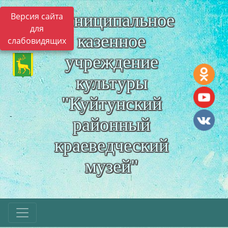
Муниципальное
Версия сайта
для
казенное
слабовидящих
учреждение
культуры
"Куйтунский
районный
краеведческий
музей"