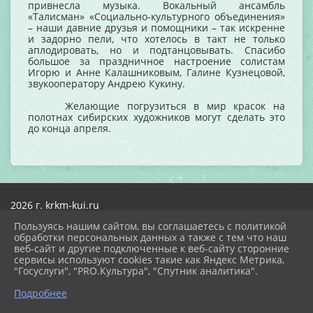
привнесла музыка. Вокальный ансамбль
«Талисман» «Социально-культурного объединения»
– наши давние друзья и помощники – так искренне
и задорно пели, что хотелось в такт не только
аплодировать, но и подтанцовывать. Спасибо
большое за праздничное настроение солистам
Игорю и Анне Калашниковым, Галине Кузнецовой,
звукооператору Андрею Кукину.
Желающие погрузиться в мир красок на
полотнах сибирских художников могут сделать это
до конца апреля.
2026 г. krkm-kui.ru
Вход
Пользуясь нашим сайтом, вы соглашаетесь с политикой
Карта сайта
обработки персональных данных а также с тем что наш
Политика обработки персональных данных
веб-сайт и другие подключенные к веб-сайту сторонние
сервисы используют cookies такие как Яндекс Метрика,
Сделано на KubCMS
"Госуслуги", "PRO.Культура", "Спутник аналитика".
Разработка и поддержка
Подробнее