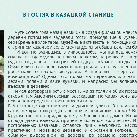
В ГОСТЯХ В КАЗАЦКОЙ СТАНИЦЕ
Чуть более года назад нами был создан фильм об Алекса
деревни потом нам задавали гости, приходящие в музей
серебряные волонтеры, музейные активисты и помощники 
старинном казачьем селе. Мечты должны сбываться, тем бо
И вот, погрузившись в микроавтобус, мы направляемся 
сидела, всегда ездили по полям, по лесам, на речку. А тепе
куда-то подалась», – вторит ей подруга. «А мне соседка го
Обменялись все новостями и настроились на путешестви
рассказали о планах экскурсии. А впереди – черные
возвращаться? Однако, это только мы переживали, а наши
лесами, полями и даже лужами. И напрасно мы волновал
въехали в деревню.
Имея договоренность с местными жителями об их посещен
открыл нам Америки своими рассказами, но живая речь, до
некая непосредственность покорили нас.
В Ан-станице одна широкая и длинная улица. В палисадн
какая же красотища здесь весной и пьянящий аромат! Вп
Кругом чистота, порядок, даже у заброшенных домов. Их зд
отсюда давно вывезли, причем в большом количестве. И
построенных казаками, осталось лишь несколько. Рас
практически через всю деревню, и о жизни в колхозе, 
обманом вывезенной из деревни во времена советско