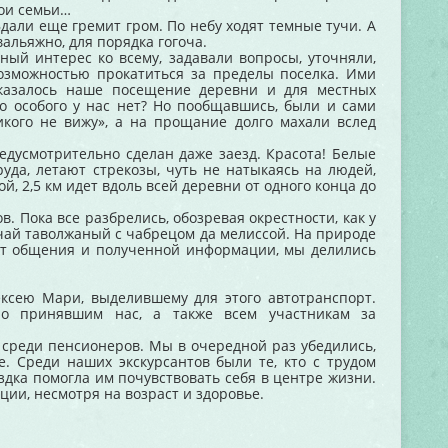
вои семьи…
ли еще гремит гром. По небу ходят темные тучи. А
 вальяжно, для порядка гогоча.
й интерес ко всему, задавали вопросы, уточняли,
возможностью прокатиться за пределы поселка. Ими
казалось наше посещение деревни и для местных
го особого у нас нет? Но пообщавшись, были и сами
икого не вижу», а на прощание долго махали вслед
едусмотрительно сделан даже заезд. Красота! Белые
уда, летают стрекозы, чуть не натыкаясь на людей,
й, 2,5 км идет вдоль всей деревни от одного конца до
. Пока все разбрелись, обозревая окрестности, как у
и чай таволжаный с чабрецом да мелиссой. На природе
 от общения и полученной информации, мы делились
сею Мари, выделившему для этого автотранспорт.
но принявшим нас, а также всем участникам за
 среди пенсионеров. Мы в очередной раз убедились,
. Среди наших экскурсантов были те, кто с трудом
здка помогла им почувствовать себя в центре жизни.
ции, несмотря на возраст и здоровье.