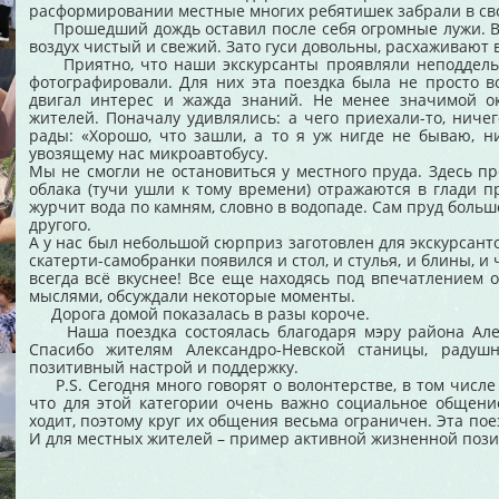
расформировании местные многих ребятишек забрали в с
Прошедший дождь оставил после себя огромные лужи. Вда
воздух чистый и свежий. Зато гуси довольны, расхаживают
Приятно, что наши экскурсанты проявляли неподдельны
фотографировали. Для них эта поездка была не просто 
двигал интерес и жажда знаний. Не менее значимой о
жителей. Поначалу удивлялись: а чего приехали-то, ниче
рады: «Хорошо, что зашли, а то я уж нигде не бываю, н
увозящему нас микроавтобусу.
Мы не смогли не остановиться у местного пруда. Здесь пр
облака (тучи ушли к тому времени) отражаются в глади пр
журчит вода по камням, словно в водопаде. Сам пруд большо
другого.
А у нас был небольшой сюрприз заготовлен для экскурсантов
скатерти-самобранки появился и стол, и стулья, и блины, 
всегда всё вкуснее! Все еще находясь под впечатлением
мыслями, обсуждали некоторые моменты.
Дорога домой показалась в разы короче.
Наша поездка состоялась благодаря мэру района Алек
Спасибо жителям Александро-Невской станицы, радуш
позитивный настрой и поддержку.
P.S. Сегодня много говорят о волонтерстве, в том числе
что для этой категории очень важно социальное общение
ходит, поэтому круг их общения весьма ограничен. Эта пое
И для местных жителей – пример активной жизненной пози