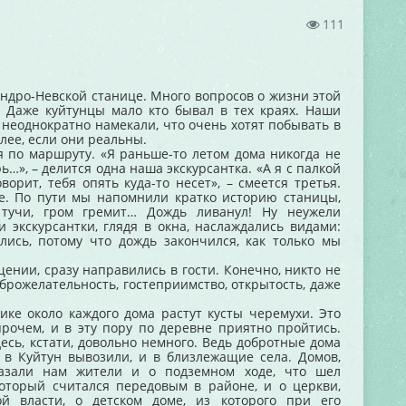
111
ндро-Невской станице. Много вопросов о жизни этой
. Даже куйтунцы мало кто бывал в тех краях. Наши
неоднократно намекали, что очень хотят побывать в
лее, если они реальны.
по маршруту. «Я раньше-то летом дома никогда не
рь…», – делится одна наша экскурсантка. «А я с палкой
ворит, тебя опять куда-то несет», – смеется третья.
е. По пути мы напомнили кратко историю станицы,
 тучи, гром гремит… Дождь ливанул! Ну неужели
 экскурсантки, глядя в окна, наслаждались видами:
ись, потому что дождь закончился, как только мы
ии, сразу направились в гости. Конечно, никто не
брожелательность, гостеприимство, открытость, даже
ике около каждого дома растут кусты черемухи. Это
рочем, и в эту пору по деревне приятно пройтись.
есь, кстати, довольно немного. Ведь добротные дома
 в Куйтун вывозили, и в близлежащие села. Домов,
сказали нам жители и о подземном ходе, что шел
который считался передовым в районе, и о церкви,
й власти, о детском доме, из которого при его