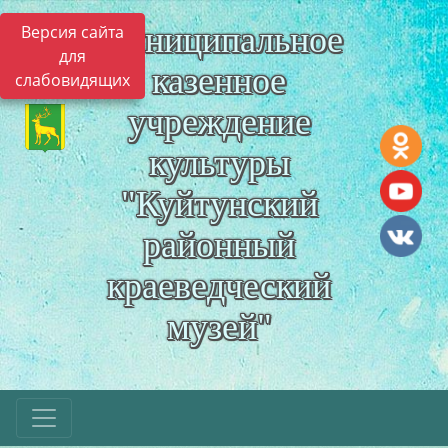
Муниципальное
Версия сайта
для
казенное
слабовидящих
учреждение
культуры
"Куйтунский
районный
краеведческий
музей"