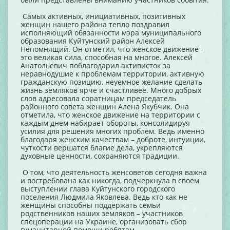
Самых активных, инициативных, позитивных
женщин нашего района тепло поздравил
исполняющий обязанности мэра муниципального
образования Куйтунский район Алексей
Непомнящий. Он отметил, что женское движение -
это великая сила, способная на многое. Алексей
Анатольевич поблагодарил активисток за
неравнодушие к проблемам территории, активную
гражданскую позицию, неуемное желание сделать
жизнь земляков ярче и счастливее. Много добрых
слов адресовала соратницам председатель
районного совета женщин Алена Якубчик. Она
отметила, что женское движение на территории с
каждым днем набирает обороты, консолидируя
усилия для решения многих проблем. Ведь именно
благодаря женским качествам – доброте, интуиции,
чуткости вершатся благие дела, укрепляются
духовные ценности, сохраняются традиции.
О том, что деятельность женсоветов сегодня важна
и востребована как никогда, подчеркнула в своем
выступлении глава Куйтунского городского
поселения Людмила Яковлева. Ведь кто как не
женщины способны поддержать семьи
родственников наших земляков – участников
спецоперации на Украине, организовать сбор
гуманитарной помощи ребятам.