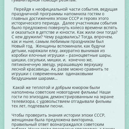
Перейдя к неофициальной части события, ведущая
праздничной программы напомнила гостям о
главных достижениях эпохи СССР и героях этого
исторического периода. Далее участникам события
было предложено повернуть колесо времени вспять
и оказаться в детстве и юности. Как жили они тогда?
С кем дружили? Чему радовались? Тогда, впрочем,
как и ныне, самым любимым праздником был
Новый год. Женщины вспоминали, как будучи
детьми, наряжали елку, аккуратно вынимая из
коробки елочные игрушки – разноцветные шары,
шишки, сосульки, мишки, и, конечно же,
пятиконечную звезду, украшавшую верхушку
лесной красавицы. Ах, разве можно сравнить те
игрушки с современными одинаковыми
бездушными шарами…
Какой же теплотой и добрым юмором были
наполнены советские новогодние фильмы! Наши
гости по эпизодам, демонстрированным на экране
телевизора, с удовольствием отгадывали фильмы
тех лет, подпевали песни.
Чтобы проверить знания истории эпохи СССР,
женщинам была предложена викторина,
правильный ответ вознаграждался советским
рублем. Наши гости прекрасно справились с таким