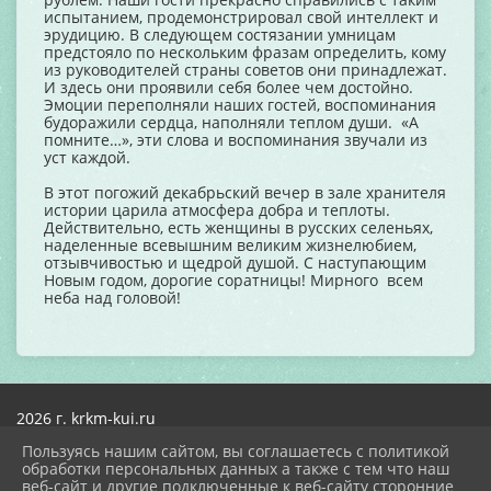
испытанием, продемонстрировал свой интеллект и
эрудицию. В следующем состязании умницам
предстояло по нескольким фразам определить, кому
из руководителей страны советов они принадлежат.
И здесь они проявили себя более чем достойно.
Эмоции переполняли наших гостей, воспоминания
будоражили сердца, наполняли теплом души. «А
помните…», эти слова и воспоминания звучали из
уст каждой.
В этот погожий декабрьский вечер в зале хранителя
истории царила атмосфера добра и теплоты.
Действительно, есть женщины в русских селеньях,
наделенные всевышним великим жизнелюбием,
отзывчивостью и щедрой душой. С наступающим
Новым годом, дорогие соратницы! Мирного всем
неба над головой!
2026 г. krkm-kui.ru
Вход
Пользуясь нашим сайтом, вы соглашаетесь с политикой
Карта сайта
обработки персональных данных а также с тем что наш
Политика обработки персональных данных
веб-сайт и другие подключенные к веб-сайту сторонние