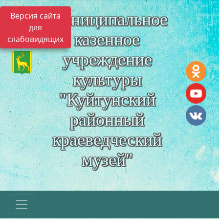
Муниципальное
Версия сайта
для
казенное
слабовидящих
учреждение
культуры
"Куйтунский
районный
краеведческий
музей"