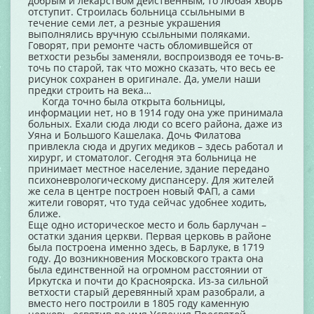
добрым и лекарством действенным, то любая хворь
отступит. Строилась больница ссыльными в
течение семи лет, а резные украшения
выполнялись вручную ссыльными поляками.
Говорят, при ремонте часть обломившейся от
ветхости резьбы заменяли, воспроизводя ее точь-в-
точь по старой, так что можно сказать, что весь ее
рисунок сохранен в оригинале. Да, умели наши
предки строить на века…
Когда точно была открыта больницы,
информации нет, но в 1914 году она уже принимала
больных. Ехали сюда люди со всего района, даже из
Уяна и Большого Кашелака. Дочь Филатова
привлекла сюда и других медиков – здесь работал и
хирург, и стоматолог. Сегодня эта больница не
принимает местное население, здание передано
психоневрологическому диспансеру. Для жителей
же села в центре построен новый ФАП, а сами
жители говорят, что туда сейчас удобнее ходить,
ближе.
Еще одно историческое место и боль барлучан –
остатки здания церкви. Первая церковь в районе
была построена именно здесь, в Барлуке, в 1719
году. До возникновения Московского тракта она
была единственной на огромном расстоянии от
Иркутска и почти до Красноярска. Из-за сильной
ветхости старый деревянный храм разобрали, а
вместо него построили в 1805 году каменную