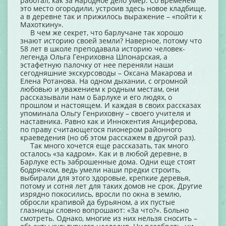
работал, как за народное дело умер. Со временем
это место огородили, устроив здесь новое кладбище,
а в деревне так и прижилось выражение – «пойти к
Махоткину».
В чем же секрет, что барлучане так хорошо
знают историю своей земли? Наверное, потому что
58 лет в школе преподавала историю человек-
легенда Ольга Генриховна Шпонарская, а
эстафетную палочку от нее переняли наши
сегодняшние экскурсоводы – Оксана Макарова и
Елена Ротанова. На одном дыхании, с огромной
любовью и уважением к родным местам, они
рассказывали нам о Барлуке и его людях, о
прошлом и настоящем. И каждая в своих рассказах
упоминала Ольгу Генриховну – своего учителя и
наставника. Равно как и Иннокентия Анциферова,
по праву считающегося пионером районного
краеведения (но об этом расскажем в другой раз).
Так много хочется еще рассказать, так много
осталось «за кадром». Как и в любой деревне, в
Барлуке есть заброшенные дома. Одни еще стоят
бодрячком, ведь умели наши предки строить,
выбирали для этого здоровые, крепкие деревья,
потому и сотня лет для таких домов не срок. Другие
изрядно покосились, вросли по окна в землю,
обросли крапивой да бурьяном, а их пустые
глазницы словно вопрошают: «За что?». Больно
смотреть. Однако, многие из них нельзя сносить –