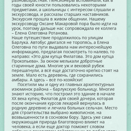
разновозрастная. Пенсионеры вспоминали, как в
годы своей юности пользовались некоторыми
предметами, а школьницы с интересом слушали и
экскурсовода, и рассказы старших наставников.
Экскурсия прошла в живом общении. Нашему
экскурсоводу Оксане Макаровой пора было идти на
урок, поэтому дальше нас сопровождала ее коллега
– Елена Олеговна Ротанова.
Наше путешествие продолжилось по улицам
Барлука. Автобус двигался не торопясь, а Елена
Олеговна по пути выдавала нам интереснейшую
информацию, предлагая посмотреть то налево, то
направо: «Это дом купца Филатова. Это дом купца
Прокопьева». За окном мелькали добротные
старинные дома. Многие уж и вековой рубеж
перешагнули, а всё еще достаточно крепко стоят на
земле. Мало есть деревень, где сохранились
амбары. А здесь – всё по-хозяйски!
Посетили мы и одну из главных архитектурных
изюминок района – барлукскую больницу. Многие
знают историю, что построил это здание в начале
ХХ века купец Филатов для своей дочери, которая
после окончания курсов лекарей вернулась в
родную деревню и лечила больных сельчан. Место
для строительства выбрано живописное, на
возвышенности в сосновом бору. Здесь уже сама
окружающая природа благотворно влияет на
человека, а если еще доктор поможет словом