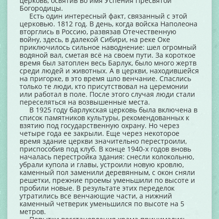
церковь, освятив во имя Успения Пресвятой
Богородицы.
Есть один интересный факт, связанный с этой
церковью. 1812 год. В день, когда войска Наполеона
вторглись в Россию, развязав Отечественную
войну, здесь, в далекой Сибири, на реке Оке
приключилось сильное наводнение: шел огромный
водяной вал, сметая всё на своем пути. За короткое
время был затоплен весь Барлук, было много жертв
среди людей и животных. А в церкви, находившейся
на пригорке, в это время шло венчание. Спаслись
только те люди, кто присутствовал на церемонии
или работал в поле. После этого случая люди стали
переселяться на возвышенные места.
В 1925 году барлукская церковь была включена в
список памятников культуры, рекомендованных к
взятию под государственную охрану. Но через
четыре года ее закрыли. Еще через некоторое
время здание церкви значительно перестроили,
приспособив под клуб. В конце 1940-х годов вновь
началась перестройка здания: снесли колокольню,
убрали купола и главы, устроили новую кровлю,
каменный пол заменили деревянным, с окон сняли
решетки, прежние проемы уменьшили по высоте и
пробили новые. В результате этих переделок
утратились все венчающие части, а нижний
каменный четверик уменьшился по высоте на 5
метров.