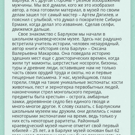
Барлука. А с другой стороны – резное изображение
мужчины. Мы всё думали, кого же это изобразил
автор, а пока готовили материал, в музей по своим
делам зашел тот самый мастер – Артем Дягилев, и
пояснил с улыбкой, что думал о покорителе Сибири
Ермаке, когда делал это изваяние. Сделав селфи,
движемся дальше.
Свое знакомство с Барлуком мы начали в
школьном краеведческом музее. Здесь нас радушно
встретила учитель истории, человек незаурядный,
автор книги «История села Барлук» – Оксана
Валерьевна Макарова. Она поведала историю
здешних мест еще с доисторических времен, когда
жили тут мамонты, шерстистые носороги, бизоны,
туры и древние люди, оставившие нам не только
часть своих орудий труда и охоты, но и первые
пещерные письмена. У нас, музейщиков, глаза
горели, глядя на такие уникальные экспонаты: кости
животных, пест и зернотерка первобытных людей,
наконечники стрел монгольского периода,
предметы быта крестьян – острога, амбарные
замки, деревянное седло без единого гвоздя и
много-многое другое. К слову сказать, с Барлукским
школьным музеем мы дружим, они делились с нами
некоторыми экспонатами на время, ведь только у
них есть некоторые раритеты. Районный
краеведческий музей нынче отметит свой первый
юбилей – 25 лет, а в Барлуке музей основан был 62