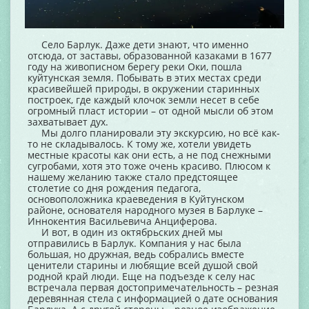
Село Барлук. Даже дети знают, что именно
отсюда, от заставы, образованной казаками в 1677
году на живописном берегу реки Оки, пошла
куйтунская земля. Побывать в этих местах среди
красивейшей природы, в окружении старинных
построек, где каждый клочок земли несет в себе
огромный пласт истории – от одной мысли об этом
захватывает дух.
Мы долго планировали эту экскурсию, но всё как-
то не складывалось. К тому же, хотели увидеть
местные красоты как они есть, а не под снежными
сугробами, хотя это тоже очень красиво. Плюсом к
нашему желанию также стало предстоящее
столетие со дня рождения педагога,
основоположника краеведения в Куйтунском
районе, основателя народного музея в Барлуке –
Иннокентия Васильевича Анциферова.
И вот, в один из октябрьских дней мы
отправились в Барлук. Компания у нас была
большая, но дружная, ведь собрались вместе
ценители старины и любящие всей душой свой
родной край люди. Еще на подъезде к селу нас
встречала первая достопримечательность – резная
деревянная стела с информацией о дате основания