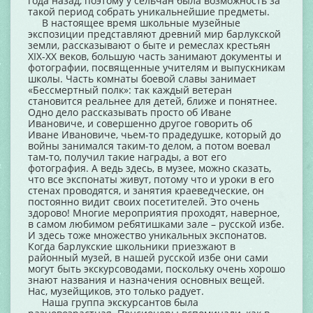
года назад, поэтому у сельчан была возможность за
такой период собрать уникальнейшие предметы.
В настоящее время школьные музейные
экспозиции представляют древний мир барлукской
земли, рассказывают о быте и ремеслах крестьян
XIX-XX веков, большую часть занимают документы и
фотографии, посвященные учителям и выпускникам
школы. Часть комнаты боевой славы занимает
«Бессмертный полк»: так каждый ветеран
становится реальнее для детей, ближе и понятнее.
Одно дело рассказывать просто об Иване
Ивановиче, и совершенно другое говорить об
Иване Ивановиче, чьем-то прадедушке, который до
войны занимался таким-то делом, а потом воевал
там-то, получил такие награды, а вот его
фотография. А ведь здесь, в музее, можно сказать,
что все экспонаты живут, потому что и уроки в его
стенах проводятся, и занятия краеведческие, он
постоянно видит своих посетителей. Это очень
здорово! Многие мероприятия проходят, наверное,
в самом любимом ребятишками зале – русской избе.
И здесь тоже множество уникальных экспонатов.
Когда барлукские школьники приезжают в
районный музей, в нашей русской избе они сами
могут быть экскурсоводами, поскольку очень хорошо
знают названия и назначения основных вещей.
Нас, музейщиков, это только радует.
Наша группа экскурсантов была