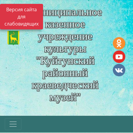
Муниципальное
Версия сайта
для
казенное
слабовидящих
учреждение
культуры
"Куйтунский
районный
краеведческий
музей"