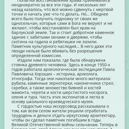
Попытки восстановления храма принимались
неоднократно за все эти годы. И несколько лет
назад казалось, что всё можно сдвинуть с мертвой
точки и начать уже что-то делать. Но… Обиднее
всего было получить подножку от своих же
односельчан, которые сами в Бога не веруют и не
желают, чтобы восстановлен был храм на
барлукской земле. Так и стоит добротное каменное
здание с забитыми окнами и дверями, чтобы
скотина на гадила и ребятишки не лазили.
Памятник культурного наследия… В него даже эти
гвозди нельзя было вбивать без разрешения
определенной комиссии.
Издали нам показали, где была обнаружена
стоянка древнего человека. Здесь в конце 1950-х
годов работала археологическая экспедиция Павла
Павловича Хороших – историка, археолога,
этнографа. Тогда они накопали много материала:
рубила, каменные зернотерки, наконечники стрел,
скребки, а также множество бивней и костей
мамонта, черепа и кости шерстистого носорога,
оленя и тура. Часть этих экспонатов и легла в
основу школьного краеведческого музея.
С гордостью наш экскурсовод рассказывала о
том, как всем селом жители решили отработать
трудодень и деньги отдать иркутскому архитектору,
чтобы он сделал памятник погибшим в годы
Великой Отечественной войны сельчанам. Теперь в