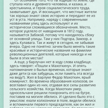
От осознание того, что ты ходишь по земле, где
ступала нога и древнего человека, и казака, и
крестьянина, и Героя социалистического труда,
захватывает дух. И восхищает, что местные жители
так хорошо знают свою историю и передают ее из
уст в уста. Например, наряду с современными
названиями улиц здесь используют и их
исторически сложившиеся обозначения. Место,
которое уцелело от наводнения в 1812 году,
называется Забокой, потому что находилось сбоку
от основной улицы. Там у них Подгора, Замзор, а
здесь Кулавага. Так и живут в сегодня, не забывая
вчера. Одно не понятно: зачем было менять такие
красивые и исторические названия на фамилии
революционных деятелей, которые никогда и не
были в этих местах?
А еще, у барлучан нет в ходу слова кладбище,
здесь говорят: «Пошли к Махоткину». И опять
напоминание о былых временах, которые знают
даже дети (а как забудешь, если память эта всегда
на виду?). Жил в Барлуке Федор Махоткин, ярый
коммунист. Во времена образования колхозов, он
возглавил один из них, отдавая все силы развитию
сельского хозяйства. Когда Махоткин умер,
односельчане решили похоронить его на бугре,
поставив на могиле обелиск. И сделано было это с
умыслом: ехали колхозники в поле, видели обелиск
и вспоминали первого председателя, как он жил и