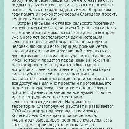
Барлуке есть свой Алеша, как они его называют. А
рядом на двух стенах списки тех, кто не вернулся с
войны… Здесь сто одиннадцать имен. В прошлом
году памятник реконструировали благодаря проекту
«Народные инициативы».
Встречались мы и с главой сельского поселения
Иннокентием Александровичем Терентьевым. А как
мы могли пройти мимо поповского дома, в котором
уже много лет располагается администрация
сельского поселения? Когда во главе находится
человек, любящий всем сердцем родные места,
знающий их историю и желающий сохранять ее
для потомков, то поселение будет жить и дальше.
Именно таким предстал перед нами Иннокентий
Александрович. У экскурсантов было много
вопросов к главе, хотели знать, где и в чем берет
силы глубинка. Чтобы поселению жить и
развиваться, администрация старается входить во
все доступные для них проекты и программы, это
огромная поддержка, ведь иначе очень сложно
добиться финансирования на все нужды. Плюсом
идет и сотрудничество с местными
сельхозпроизводителями. Например, на
территории благополучно работает и развивается
ООО «Авангард» под руководством Алексея
Колесникова. Он же дает и рабочие места:
«Авангард» выращивает зерновые культуры, есть
своя ферма, производство молока и мяса.