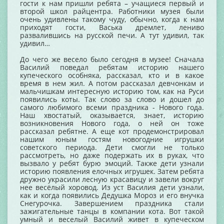
гости к нам пришли ребята – учащиеся первый и
второй школ райцентра. Работники музея были
очень удивлены такому чуду, обычно, когда к нам
приходят гости, Васька дремлет, лениво
развалившись на русской печи. А тут удивил, так
удивил…
До чего же весело было сегодня в музее! Сначала
Василий поведал ребятам историю нашего
купеческого особняка, рассказал, кто и в какое
время в нем жил. А потом рассказал девчонкам и
мальчишкам интересную историю том, как на Руси
появились коты. Так слово за слово и дошел до
самого любимого всеми праздника - Нового года.
Наш хвостатый, оказывается, знает, историю
возникновения Нового года, о ней он тоже
рассказал ребятне. А еще кот продемонстрировал
нашим юным гостям новогодние игрушки
советского периода. Дети смогли не только
рассмотреть, но даже подержать их в руках, что
вызвало у ребят бурю эмоций. Также дети узнали
историю появления елочных игрушек. Затем ребята
дружно украсили лесную красавицу и завели вокруг
нее весёлый хоровод. Из уст Василия дети узнали,
как и когда появились Дедушка Мороз и его внучка
Снегурочка. Завершением праздника стали
зажигательные танцы в компании кота. Вот такой
умный и веселый Василий живет в купеческом