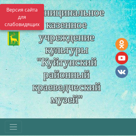
Муниципальное
Версия сайта
для
казенное
слабовидящих
учреждение
культуры
"Куйтунский
районный
краеведческий
музей"