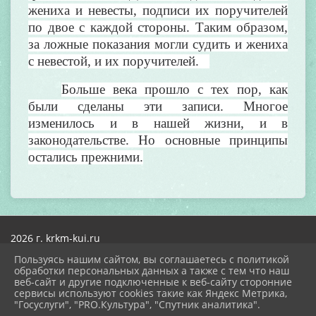
жениха и невесты, подписи их поручителей
по двое с каждой стороны. Таким образом,
за ложные показания могли судить и жениха
с невестой, и их поручителей.
Больше века прошло с тех пор, как
были сделаны эти записи. Многое
изменилось и в нашей жизни, и в
законодательстве. Но основные принципы
остались прежними.
2026 г. krkm-kui.ru
Вход
Пользуясь нашим сайтом, вы соглашаетесь с политикой
Карта сайта
обработки персональных данных а также с тем что наш
Политика обработки персональных данных
веб-сайт и другие подключенные к веб-сайту сторонние
сервисы используют cookies такие как Яндекс Метрика,
Сделано на KubCMS
"Госуслуги", "PRO.Культура", "Спутник аналитика".
Разработка и поддержка