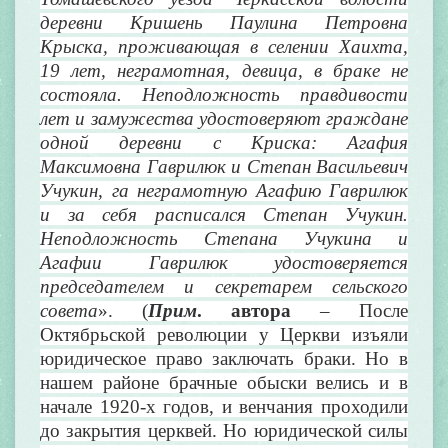
деревни Кришень Паулина Петровна
Крыска, проживающая в селении Хаихта,
19 лет, неграмотная, девица, в браке не
состояла. Неподложность правдивости
лет и замужества удостоверяют граждане
одной деревни с Криска: Агафия
Максимовна Гаврилюк и Степан Васильевич
Учукин, га неграмотную Агафию Гаврилюк
и за себя расписался Степан Учукин.
Неподложность Степана Учукина и
Агафии Гаврилюк удостоверяется
председателем и секретарем сельского
совета
». (
Прим
. автора
– После
Октябрьской революции у Церкви изъяли
юридическое право заключать браки. Но в
нашем районе брачные обыски велись и в
начале 1920-х годов, и венчания проходили
до закрытия церквей. Но юридической силы