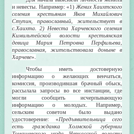
и невесты. Например: «1)
Жених Хаихтского
селения крестьянин Яков Михайлович
Ступин, православный, жительствует в
с.Хаихта. 2) Невеста Харчевского селения
Кимильтейской волости крестьянская
девица Мария Петровна Перфильева,
православная, жительствовала доныне в
Харчеве
».
Чтобы иметь достоверную
информацию о желающих венчаться,
комиссия, производившая брачный обыск,
рассылала запросы во все инстанции, где
могли сообщить исчерпывающую
информацию о молодых. Например,
сельским советом было выдано
удостоверение: «
Предъявительница сего
есть гражданка Холмской губернии
Томашевского уезда Черкасской волости