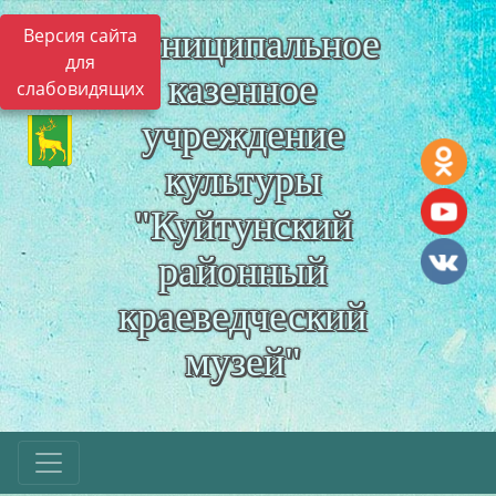
Муниципальное
Версия сайта
для
казенное
слабовидящих
учреждение
культуры
"Куйтунский
районный
краеведческий
музей"