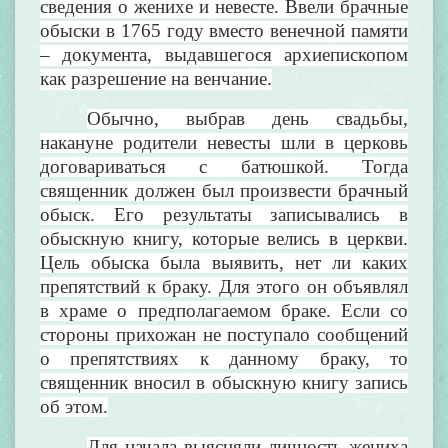
сведения о женихе и невесте. Ввели брачные
обыски в 1765 году вместо венечной памяти
– документа, выдавшегося архиепископом
как разрешение на венчание.
Обычно, выбрав день свадьбы,
накануне родители невесты шли в церковь
договариваться с батюшкой. Тогда
священник должен был произвести брачный
обыск. Его результаты записывались в
обыскную книгу, которые велись в церкви.
Цель обыска была выявить, нет ли каких
препятствий к браку. Для этого он объявлял
в храме о предполагаемом браке. Если со
стороны прихожан не поступало сообщений
о препятствиях к данному браку, то
священник вносил в обыскную книгу запись
об этом.
Для начала выясняли личность жениха