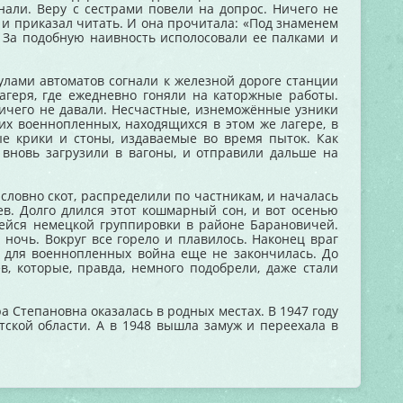
нали. Веру с сестрами повели на допрос. Ничего не
 и приказал читать. И она прочитала: «Под знаменем
 За подобную наивность исполосовали ее палками и
улами автоматов согнали к железной дороге станции
агеря, где ежедневно гоняли на каторжные работы.
ичего не давали. Несчастные, изнеможённые узники
их военнопленных, находящихся в этом же лагере, в
ые крики и стоны, издаваемые во время пыток. Как
 вновь загрузили в вагоны, и отправили дальше на
словно скот, распределили по частникам, и началась
ев. Долго длился этот кошмарный сон, и вот осенью
шейся немецкой группировки в районе Барановичей.
ночь. Вокруг все горело и плавилось. Наконец враг
, для военнопленных война еще не закончилась. До
в, которые, правда, немного подобрели, даже стали
 Степановна оказалась в родных местах. В 1947 году
тской области. А в 1948 вышла замуж и переехала в