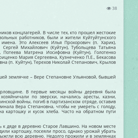
38
ков концлагерей. В числе тех, кто прошел жестокие
вольных работников, были и жители Куйтуйтунского
 имена. Это Алексеев Илья Прохорович (п. Харик),
н Сергей Михайлович (Куйтун), Тубольцева Татьяна
), Потеева Матрена Иосифовна (Куйтун), Голотенко
иценко Мария Сергеевна, Кузнеченко П.Е., Бекасова
вна (п. Куйтун), Терехов Николай Степанович, Крылов
шей землячке – Вере Степановне Ульяновой, бывшей
 Орловщине. В первые месяцы войны деревня была
хозяйничали по зверски, начались аресты, казни,
инской войны, погиб в партизанском отряде, оставив
инала Вера Степановна, чтобы не умереть с голоду,
на картошку и кусок хлеба. Часто на обратном пути
ь к дяде в деревню Старое Лавшино. На новом месте
адили картошку, посеяли просо, однако урожай убрать
 выжгли всю деревню. Недолго прожили и в землянках