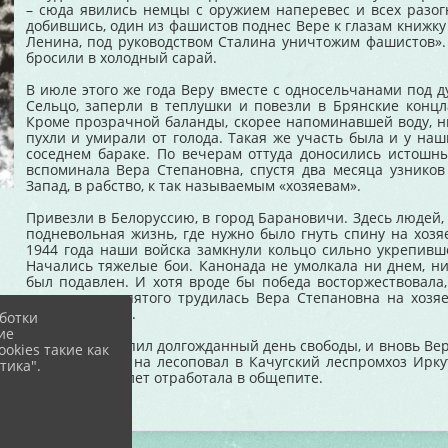
– сюда явились немцы с оружием наперевес и всех разог
добившись, один из фашистов поднес Вере к глазам книжку
Ленина, под руководством Сталина уничтожим фашистов».
бросили в холодный сарай.
В июле этого же года Веру вместе с односельчанами под д
Сельцо, заперли в теплушки и повезли в Брянские концл
Кроме прозрачной баланды, скорее напоминавшей воду, н
пухли и умирали от голода. Такая же участь была и у наш
соседнем бараке. По вечерам оттуда доносились истошн
вспоминала Вера Степановна, спустя два месяца узников
Запад, в рабство, к так называемым «хозяевам».
Привезли в Белоруссию, в город Барановичи. Здесь людей, 
подневольная жизнь, где нужно было гнуть спину на хозя
1944 года наши войска замкнули кольцо сильно укрепив
Начались тяжелые бои. Канонада не умолкала ни днем, ни 
был подавлен. И хотя вроде бы победа восторжествовала
самого сорок пятого трудилась Вера Степановна на хозяе
лучше кормить.
ботки
ие
Наконец наступил долгожданный день свободы, и вновь Вера
okies такие как
завербовалась на лесоповал в Качугский леспромхоз Ирку
тика".
Куйтун, где 30 лет отработала в общепите.