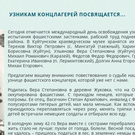
УЗНИКАМ КОНЦЛАГЕРЕЙ ПОСВЯЩАЕТСЯ...
Сегодня отмечается международный день освобождения узни
испытания фашистскими застенками, рабский труд подне
района. В Куйтунском краеведческом музее хранятся их
Терехов Виктор Петрович (с. Мингатуй (таежный), Хари
Борисовна (Куйтун), Ульянова Вера Степановна (Куйтун
Михаил Романович (Каразей), Федотов Федор Федорович, Гр
Екатерина Ивановна (п. Лермонтовский), Долгих Анна Егоро
Михаи Егорович.
Предлагаем вашему вниманию повествование о судьбе на
узнице фашистского концлагеря, которой уже нет с нами.
Родилась Вера Степановна в деревне Жуковка, что на
оккупирована фашистами. С приходом немцев, которые 
погромы. Ее отец, Васечкин Степан Архипович, инвалид с Ф
полусиротами пятерых детей, мал мала меньше. Как вспом
приходилось переплавляться через реку, менять тряпки 
детей встречали немецкие солдаты и отбирали всю еду.
В холодную зиму 42-го Вера вместе с сестрами перебралис
жить стало не лучше: пухли от голода, болели. Весной пос
не удалось – пришлось податься в лес, в землянку: немцы