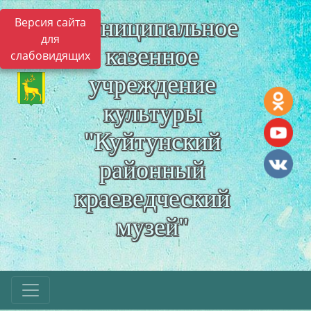
Муниципальное
Версия сайта
для
казенное
слабовидящих
учреждение
культуры
"Куйтунский
районный
краеведческий
музей"