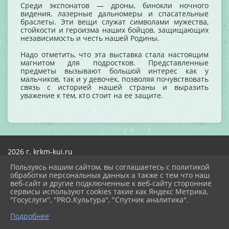
Среди экспонатов — дроны, бинокли ночного
видения, лазерные дальномеры и спасательные
браслеты. Эти вещи служат символами мужества,
стойкости и героизма наших бойцов, защищающих
независимость и честь нашей Родины.
Надо отметить, что эта выставка стала настоящим
магнитом для подростков. Представленные
предметы вызывают большой интерес как у
мальчиков, так и у девочек, позволяя почувствовать
связь с историей нашей страны и выразить
уважение к тем, кто стоит на ее защите.
2026 г. krkm-kui.ru
Вход
Пользуясь нашим сайтом, вы соглашаетесь с политикой
Карта сайта
обработки персональных данных а также с тем что наш
Политика обработки персональных данных
веб-сайт и другие подключенные к веб-сайту сторонние
сервисы используют cookies такие как Яндекс Метрика,
Сделано на KubCMS
"Госуслуги", "PRO.Культура", "Спутник аналитика".
Разработка и поддержка
Подробнее