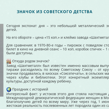
ЗНАЧОК ИЗ СОВЕТСКОГО ДЕТСТВА
Сегодня экспонат дня – это небольшой металлический
детей.
На его обороте – цена «15 коп.» и клеймо завода «Шахтмета
Для сравнения: в 1970-80-е годы – пирожок с повидлом стоил
билет в кино на дневной сеанс – 10 коп, коробок спичек – 1
были доступны.
Откуда родом значок?
Завод «Шахтметалл» был известен именно массовым выпус
тиражи расходились по всему Советскому Союзу – от кр
значки продавались в киосках «Союзпечать», в сельских м
через клубы и библиотеки. Этот конкретный экземпля
культуры, доступной каждому ребёнку.
Праздник с историей
Интересный факт: у истоков этого дня стояла настоящая 
Международной демократической федерации женщин в Мос
благополучию детей по всему миру. Уже через год, 1 июня
жестокая реальность послевоенных лет породила один из 