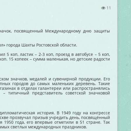
11
 значок, посвященный Международному дню защиты
лл» города Шахты Ростовской области.
 5 коп, ластик – 2-3 коп, проезд в автобусе – 5 коп,
 коп. 15 копеек – сумма маленькая, но детские радости
ком значков, медалей и сувенирной продукции. Его
упных городов до самых маленьких деревень. Такие
агазинах в отделах галантереи или распространялись
р – типичный представитель советской значковой
дипломатическая история. В 1949 году на конгрессе
кве прозвучал призыв учредить день, посвящённый
 1950 года, его впервые отметили в 51 стране. Так
самых светлых международных праздников.