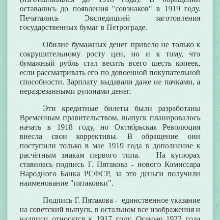
оставались до появления "совзнаков" в 1919 году.
Печатались Экспедицией заготовления
государственных бумаг в Петрограде.
Обилие бумажных денег привело не только к
сокрушительному росту цен, но и к тому, что
бумажный рубль стал весить всего шесть копеек,
если рассматривать его по довоенной покупательной
способности. Зарплату выдавали даже не пачками, а
неразрезанными рулонами денег.
Эти кредитные билеты были разработаны
Временным правительством, выпуск планировалось
начать в 1918 году, но Октябрьская Революция
внесла свои коррективы. В обращение они
поступили только в мае 1919 года в дополнение к
расчётным знакам первого типа. На купюрах
ставилась подпись Г. Пятакова - нового Комиссара
Народного Банка РСФСР, за это деньги получили
наименование "пятаковки".
Подпись Г. Пятакова - единственное указание
на советский выпуск, в остальном все изображения и
надписи относятся к 1917 году. Осенью 1922 года