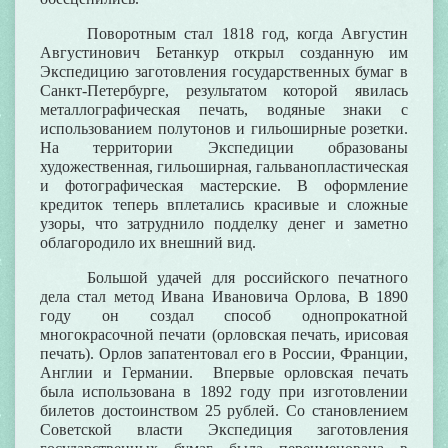
Поворотным стал 1818 год, когда Августин
Августинович Бетанкур открыл созданную им
Экспедицию заготовления государственных бумаг в
Санкт-Петербурге, результатом которой явилась
металлографическая печать, водяные знаки с
использованием полутонов и гильоширные розетки.
На территории Экспедиции образованы
художественная, гильоширная, гальванопластическая
и фотографическая мастерские. В оформление
кредиток теперь вплетались красивые и сложные
узоры, что затруднило подделку денег и заметно
облагородило их внешний вид.
Большой удачей для российского печатного
дела стал метод Ивана Ивановича Орлова, В 1890
году он создал способ однопрокатной
многокрасочной печати (
орловская печать
,
ирисовая
печать
). Орлов запатентовал его в России, Франции,
Англии и Германии. Впервые орловская печать
была использована в 1892 году при изготовлении
билетов достоинством 25 рублей. Со становлением
Советской власти Экспедиция заготовления