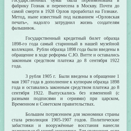
государственных бумаг была переименована в
фабрику Гознак и перенесена в Москву. Почти до
самой смерти в 1928 Орлов проработал на Гознаке.
Метод, ныне известный под названием «Орловская
печать», надолго затруднил жизнь создателям
фальшивок.
Государственный кредитный билет образца
1898-го года самый старинный в нашей музейной
коллекции. Рубли образца 1898 года были введены в
обращение в ходе реформы С.Ю. Витте и оставались
законным средством платежа до 8 сентября 1922
года.
3 рубля 1905 г. Были введены в обращение 1
мая 1907 года в дополнение к купюрам образца 1898
года и оставались законным средством платежа до 8
сентября 1922. Выпускались без изменений (с
разными подписями и сериями) при царском,
Временном и Советском правительствах.
Большим потрясением для экономики страны
стала
революция 1905-1907 годов
. Политические
забастовки и вооружённые восстания нанесли
значительный ущерб экономике. Для сравнения, если