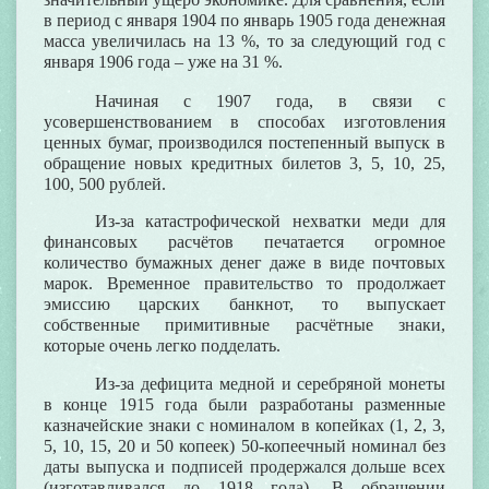
в период с января 1904 по январь 1905 года денежная
масса увеличилась на 13 %, то за следующий год с
января 1906 года – уже на 31 %.
Начиная с 1907 года, в связи с
усовершенствованием в способах изготовления
ценных бумаг, производился постепенный выпуск в
обращение новых кредитных билетов 3, 5, 10, 25,
100, 500 рублей.
Из-за катастрофической нехватки меди для
финансовых расчётов печатается огромное
количество бумажных денег даже в виде почтовых
марок. Временное правительство то продолжает
эмиссию царских банкнот, то выпускает
собственные примитивные расчётные знаки,
которые очень легко подделать.
Из-за дефицита медной и серебряной монеты
в конце 1915 года были разработаны разменные
казначейские знаки с номиналом в копейках (1, 2, 3,
5, 10, 15, 20 и 50 копеек)
50-копеечный номинал без
даты выпуска и подписей продержался дольше всех
(изготавливался до 1918 года). В обращении