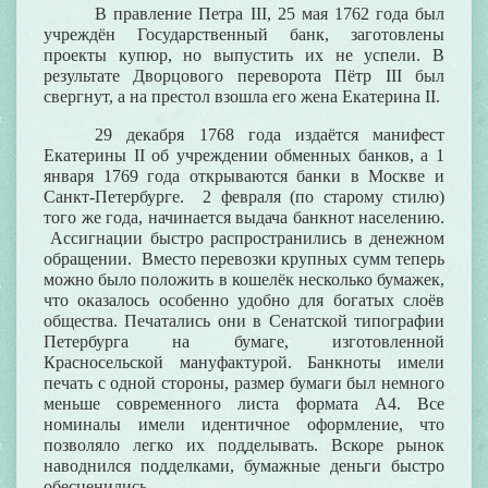
В правление Петра III, 25 мая 1762 года был
учреждён Государственный банк, заготовлены
проекты купюр, но выпустить их не успели. В
результате Дворцового переворота Пётр III был
свергнут, а на престол взошла его жена Екатерина II.
29 декабря 1768 года издаётся манифест
Екатерины II об учреждении обменных банков, а 1
января 1769 года открываются банки в Москве и
Санкт-Петербурге. 2 февраля (по старому стилю)
того же года, начинается выдача банкнот населению.
Ассигнации быстро распространились в денежном
обращении. Вместо перевозки крупных сумм теперь
можно было положить в кошелёк несколько бумажек,
что оказалось особенно удобно для богатых слоёв
общества. Печатались они в Сенатской типографии
Петербурга на бумаге, изготовленной
Красносельской мануфактурой. Банкноты имели
печать с одной стороны, размер бумаги был немного
меньше современного листа формата А4. Все
номиналы
имели идентичное оформление
, что
позволяло легко их подделывать. Вскоре рынок
наводнился подделками, бумажные деньги быстро
обесценились.