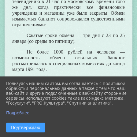
телевидению в 21 час по московскому времени того
же дня, когда практически все финансовые
учреждения и магазины уже были закрыты. Обмен
изымаемых банкнот сопровождался существенными
ограничениями:
Сжатые сроки обмена — три дня с 23 по 25
января (со среды по пятницу).
Не более 1000 рублей на человека —
возможность обмена остальных банкнот
рассматривалась в специальных комиссиях до конца
марта 1991 года.
Эффект неожиданности реформы должен
Пользуясь нашим сайтом, вы соглашаетесь с политикой
был помочь в борьбе со
спекуляцией
,
нетрудовыми
обработки персональных данных а также с тем что наш
доходами
,
фальшивомонетничеством
,
контрабандой
и
кор
веб-сайт и другие подключенные к веб-сайту сторонние
но на практике главным последствием реформы
сервисы используют cookies такие как Яндекс Метрика,
"Госуслуги", "PRO.Культура", "Спутник аналитика".
стала утрата доверия населения к действиям
правительства.
Подробнее
Модификация 1991 года при сохранении
общего дизайна отправляет в прошлое казначейские
Подтверждаю
билеты. Исчезают и национальные наименования