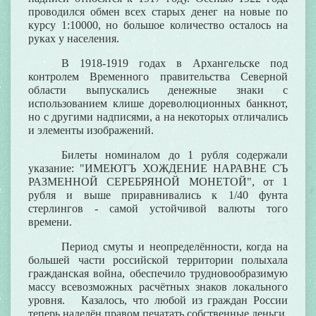
проводился обмен всех старых денег на новые по
курсу 1:10000, но большое количество осталось на
руках у населения.
В 1918-1919 годах в Архангельске под
контролем Временного правительства Северной
области выпускались денежные знаки с
использованием клише дореволюционных банкнот,
но с другими надписями, а на некоторых отличались
и элементы изображений.
Билеты номиналом до 1 рубля содержали
указание: "ИМЕЮТЪ ХОЖДЕНИЕ НАРАВНЕ СЪ
РАЗМЕННОЙ СЕРЕБРЯНОЙ МОНЕТОЙ", от 1
рубля и выше приравнивались к 1/40 фунта
стерлингов - самой устойчивой валюты того
времени.
Период смуты и неопределённости, когда на
большей части российской территории полыхала
гражданская война, обеспечило трудновообразимую
массу всевозможных расчётных знаков локального
уровня. Казалось, что любой из граждан России
теперь наделён правом печатать собственные деньги.