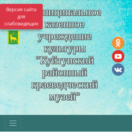
Муниципальное
Версия сайта
для
казенное
слабовидящих
учреждение
культуры
"Куйтунский
районный
краеведческий
музей"