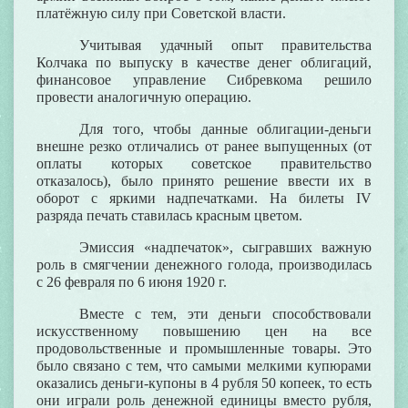
платёжную силу при
Советской власти
.
Учитывая удачный опыт
правительства
Колчака
по выпуску в качестве денег облигаций,
финансовое управление
Сибревкома
решило
провести аналогичную операцию.
Для того, чтобы данные облигации-деньги
внешне резко отличались от ранее выпущенных (от
оплаты которых советское правительство
отказалось), было принято решение ввести их в
оборот с яркими надпечатками. На билеты IV
разряда печать ставилась красным цветом.
Эмиссия «надпечаток», сыгравших важную
роль в смягчении
денежного голода
, производилась
с 26 февраля по 6 июня 1920 г.
Вместе с тем, эти деньги способствовали
искусственному повышению цен на все
продовольственные и промышленные товары. Это
было связано с тем, что самыми мелкими купюрами
оказались деньги-купоны в 4 рубля 50 копеек, то есть
они играли роль денежной единицы вместо рубля,