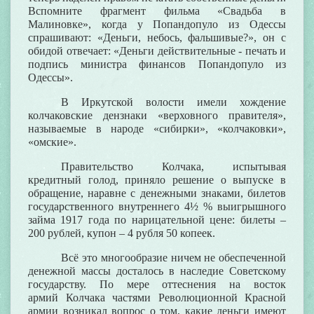
Вспомните фрагмент фильма «Свадьба в
Малиновке», когда у Попандопуло из Одессы
спрашивают: «Деньги, небось, фальшивые?», он с
обидой отвечает: «Деньги действительные - печать и
подпись министра финансов Попандопуло из
Одессы».
В Иркутской волости имели хождение
колчаковские
дензнаки «верховного правителя»
,
называемые в народе «сибирки», «колчаковки»,
«омские».
Правительство Колчака
, испытывая
кредитный голод, приняло решение о выпуске в
обращение, наравне с денежными знаками, билетов
государственного внутреннего 4½ % выигрышного
займа 1917 года по нарицательной цене: билеты –
200 рублей, купон – 4 рубля 50 копеек.
Всё это многообразие ничем не обеспеченной
денежной массы досталось в наследие Советскому
государству. По мере оттеснения на восток
армий
Колчака
частями Революционной Красной
армии возникал вопрос о том, какие деньги имеют