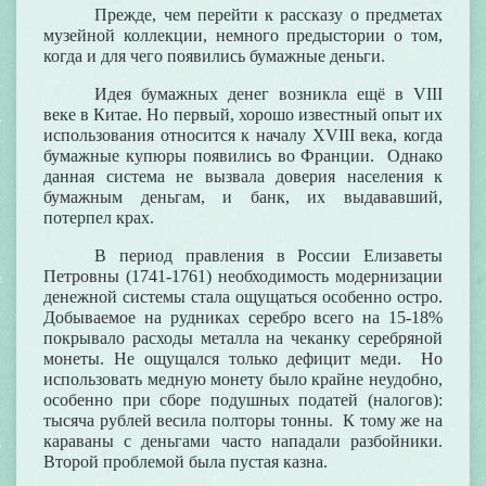
Прежде, чем перейти к рассказу о предметах
музейной коллекции, немного предыстории о том,
когда и для чего появились бумажные деньги.
Идея бумажных денег возникла ещё в VIII
веке в Китае. Но первый, хорошо известный опыт их
использования относится к началу XVIII века, когда
бумажные купюры появились во Франции. Однако
данная система не вызвала доверия населения к
бумажным деньгам, и банк, их выдававший,
потерпел крах.
В период правления в России Елизаветы
Петровны (1741-1761) необходимость модернизации
денежной системы стала ощущаться особенно остро.
Добываемое на рудниках серебро всего на 15-18%
покрывало расходы металла на чеканку серебряной
монеты. Не ощущался только дефицит меди. Но
использовать медную монету было крайне неудобно,
особенно при сборе подушных податей (налогов):
тысяча рублей весила полторы тонны. К тому же на
караваны с деньгами часто нападали разбойники.
Второй проблемой была пустая казна.