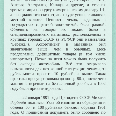
Англия, Австралия, Канада и другие) и странах
третьего мира по курсу к американскому доллару 1:1,
а в социалистических странах курс устанавливался к
местной валюте. Ценность чеков, выданных в
государствах с разной экономикой, была равной.
Обменять на товары их можно было в
специализированных магазинах, расположенных в
крупных городах СССР (в РСФСР они назывались
"Берёзка"). Ассортимент в магазинах был
значительно выше, чем в обычных, здесь
предлагались дефицитные товары (в том числе
импортные). Позже за чеки можно было получить
без очереди автомобиль. Всё это открывало
возможности для незаконной спекуляции чеками, за
рубль могли просить 10 рублей и выше. Такая
практика просуществовала до конца 80-х, после чего
магазины перешли на безналичный расчёт, а в 1992
году были приватизированы.
22 января 1991 года
Президент СССР
Михаил
Горбачёв
подписал Указ об изъятии из обращения и
обмена 50- и 100-рублёвых банкнот образца 1961
года. О подписании документа было сообщено по