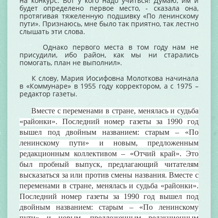
на конкурс. Вот у кого надо учиться! Думаю, им и
будет определено первое место, - сказала она,
протягивая тяжеленную подшивку «По ленинскому
пути». Признаюсь, мне было так приятно, так лестно
слышать эти слова.
Однако первого места в том году нам не
присудили, ибо район, как мы ни старались
помогать, план не выполнил».
К слову, Мария Иосифовна Молоткова начинала
в «Коммунаре» в 1955 году корректором, а с 1975 –
редактор газеты.
Вместе с переменами в стране, менялась и судьба
«районки». Последний номер газеты за 1990 год
вышел под двойным названием: старым – «По
ленинскому пути» и новым, предложенным
редакционным коллективом – «Отчий край». Это
был пробный выпуск, предлагающий читателям
высказаться за или против смены названия.
Вместе с
переменами в стране, менялась и судьба «районки».
Последний номер газеты за 1990 год вышел под
двойным названием: старым – «По ленинскому
пути» и новым, предложенным редакционным