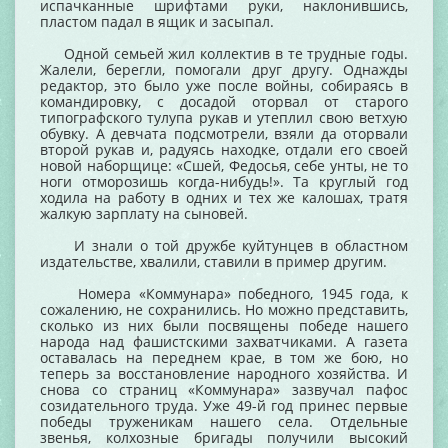
испачканные шрифтами руки, наклонившись,
пластом падал в ящик и засыпал.
Одной семьей жил коллектив в те трудные годы.
Жалели, берегли, помогали друг другу. Однажды
редактор, это было уже после войны, собираясь в
командировку, с досадой оторвал от старого
типографского тулупа рукав и утеплил свою ветхую
обувку. А девчата подсмотрели, взяли да оторвали
второй рукав и, радуясь находке, отдали его своей
новой наборщице: «Сшей, Федосья, себе унты, не то
ноги отморозишь когда-нибудь!». Та круглый год
ходила на работу в одних и тех же калошах, тратя
жалкую зарплату на сыновей.
И знали о той дружбе куйтунцев в областном
издательстве, хвалили, ставили в пример другим.
Номера «Коммунара» победного, 1945 года, к
сожалению, не сохранились. Но можно представить,
сколько из них были посвящены победе нашего
народа над фашистскими захватчиками. А газета
оставалась на переднем крае, в том же бою, но
теперь за восстановление народного хозяйства. И
снова со страниц «Коммунара» зазвучал пафос
созидательного труда. Уже 49-й год принес первые
победы труженикам нашего села. Отдельные
звенья, колхозные бригады получили высокий