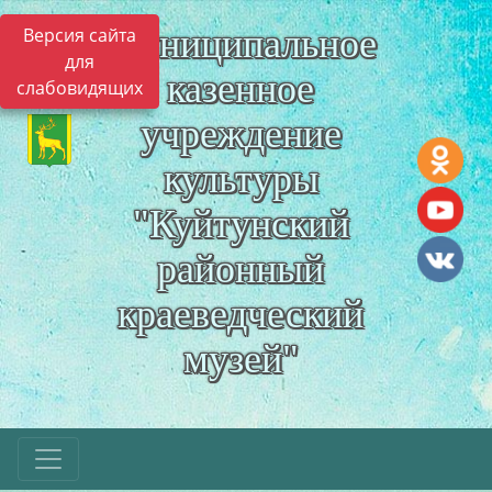
Муниципальное
Версия сайта
для
казенное
слабовидящих
учреждение
культуры
"Куйтунский
районный
краеведческий
музей"