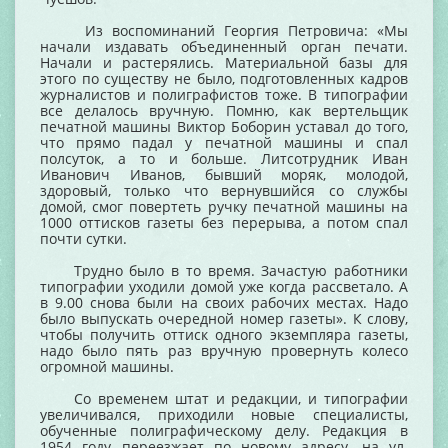
Из воспоминаний Георгия Петровича: «Мы
начали издавать объединенный орган печати.
Начали и растерялись. Материальной базы для
этого по существу не было, подготовленных кадров
журналистов и полиграфистов тоже. В типографии
все делалось вручную. Помню, как вертельщик
печатной машины Виктор Боборин уставал до того,
что прямо падал у печатной машины и спал
полсуток, а то и больше. Литсотрудник Иван
Иванович Иванов, бывший моряк, молодой,
здоровый, только что вернувшийся со службы
домой, смог повертеть ручку печатной машины на
1000 оттисков газеты без перерыва, а потом спал
почти сутки.
Трудно было в то время. Зачастую работники
типографии уходили домой уже когда рассветало. А
в 9.00 снова были на своих рабочих местах. Надо
было выпускать очередной номер газеты». К слову,
чтобы получить оттиск одного экземпляра газеты,
надо было пять раз вручную провернуть колесо
огромной машины.
Со временем штат и редакции, и типографии
увеличивался, приходили новые специалисты,
обученные полиграфическому делу. Редакция в
1954 году переезжает по новому адресу, на ул.