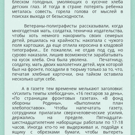
блеском голодных, умоляющих о кусочке хлеба
детских глаз. И тогда в страхе потерять ребенка
металась совесть, горела голова от мыслей в
поисках выхода от безысходности.
Ветераны-полиграфисты рассказывали, когда
многодетная мать, солдатка, техничка издательства,
чтобы хоть немного накормить своих семерых
детей, решилась на крайность: накопала с чужого
поля картошки, да еще отлила керосина в кладовой
типографии… Ее пожалели, не отдав под суд, но
сурово наказали, лишив возможности зарабатывать
на кусок хлеба. Она была уволена. Печатницу,
солдатку, мать двоих малолетних детей, муж которой
был на фронте, посадили в тюрьму только за то, что,
печатая хлебные карточки, она тайком оставила
несколько штук себе.
А в газете тем временем мелькают заголовки:
«Усилить темпы хлебосдачи», «16 гектаров за день»,
«По страницам фронтовых газетах», «В фонд
обороны Родины», «Выполнили план
хлебопоставок». Чтобы напечатать газету,
сотрудники прилагали сверхчеловеческие усилия,
держались на пределе. Пятнадцати-
шестнадцатилетние наборщицы работали по 17-18
часов. Иногда кто-то не выдерживал и, подойдя к
ящику с обрезками бумаги, чтобы вытереть