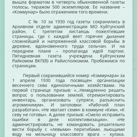
вышла форматом в четверть обыкновенной газеты
полосы, тиражом 500 экземпляров. Ее название –
«Коммунар» было отражением того времени.
С № 10 за 1930 год газеты сохранились в
Архивном отделе администрации МО Куйтунский
район. С трепетом листаешь пожелтевшие
страницы, где с каждой веет горячее дыхание
сложнейшей и напряженной классовой борьбы в
деревне, вдохновенного труда сельчан. И на
переднем плане – пропаганда идей партии.
Пятидневная газета учреждена Куйтунским
Райкомом ВКП(б) и Райисполкомом. Пробежимся по
страницам.
Первый сохранившийся номер «Коммунара» за
1 апреля 1930 года посвящен организации
весеннего сева единоличными хозяйствами. На
первой странице призыв: «…Немедленно решить
вопрос о пользовании землей, отремонтировать
инвентарь, организовать супряги, разъяснить
агроминимум». И заголовки: «Рабочий план
разработан», «Не хватает семян в коммуне «Ким», «К
севу не готовы». А далее призыв: «Смело исправить
ошибки в деле коллективизации». «Не
администрировать, не командовать, решительно
вести борьбу с «левыми» перегибами, льющими
воду на мельницу классового врага – кулака.