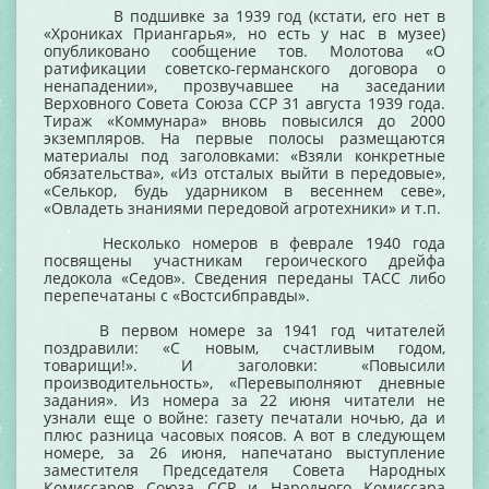
В подшивке за 1939 год (кстати, его нет в
«Хрониках Приангарья», но есть у нас в музее)
опубликовано сообщение тов. Молотова «О
ратификации советско-германского договора о
ненападении», прозвучавшее на заседании
Верховного Совета Союза ССР 31 августа 1939 года.
Тираж «Коммунара» вновь повысился до 2000
экземпляров. На первые полосы размещаются
материалы под заголовками: «Взяли конкретные
обязательства», «Из отсталых выйти в передовые»,
«Селькор, будь ударником в весеннем севе»,
«Овладеть знаниями передовой агротехники» и т.п.
Несколько номеров в феврале 1940 года
посвящены участникам героического дрейфа
ледокола «Седов». Сведения переданы ТАСС либо
перепечатаны с «Востсибправды».
В первом номере за 1941 год читателей
поздравили: «С новым, счастливым годом,
товарищи!». И заголовки: «Повысили
производительность», «Перевыполняют дневные
задания». Из номера за 22 июня читатели не
узнали еще о войне: газету печатали ночью, да и
плюс разница часовых поясов. А вот в следующем
номере, за 26 июня, напечатано выступление
заместителя Председателя Совета Народных
Комиссаров Союза ССР и Народного Комиссара