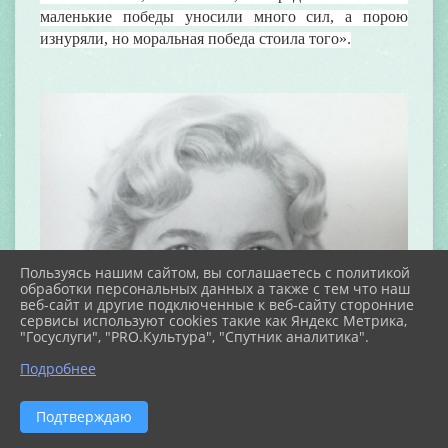
маленькие победы уносили много сил, а порою
изнуряли, но моральная победа стоила того».
Пользуясь нашим сайтом, вы соглашаетесь с политикой
обработки персональных данных а также с тем что наш
веб-сайт и другие подключенные к веб-сайту сторонние
сервисы используют cookies такие как Яндекс Метрика,
"Госуслуги", "PRO.Культура", "Спутник аналитика".
Подробнее
Подтверждаю