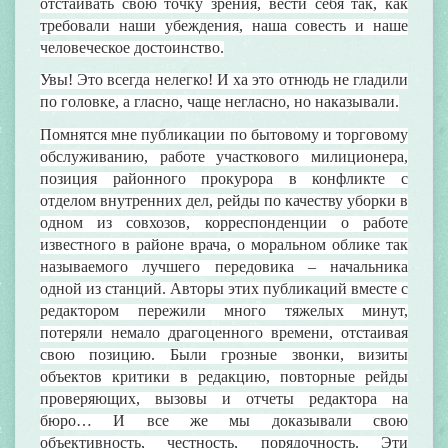
отстаивать свою точку зрения, вести себя так, как
требовали наши убеждения, наша совесть и наше
человеческое достоинство.
Увы! Это всегда нелегко! И ха это отнюдь не гладили
по головке, а гласно, чаще негласно, но наказывали.
Помнятся мне публикации по бытовому и торговому
обслуживанию, работе участкового милиционера,
позиция районного прокурора в конфликте с
отделом внутренних дел, рейды по качеству уборки в
одном из совхозов, корреспонденции о работе
известного в районе врача, о моральном облике так
называемого лучшего передовика – начальника
одной из станций. Авторы этих публикаций вместе с
редактором пережили много тяжелых минут,
потеряли немало драгоценного времени, отстаивая
свою позицию. Были грозные звонки, визиты
объектов критики в редакцию, повторные рейды
проверяющих, вызовы и отчеты редактора на
бюро… И все же мы доказывали свою
объективность, честность, порядочность. Эти