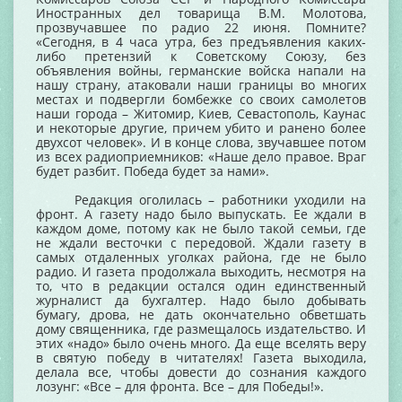
Иностранных дел товарища В.М. Молотова,
прозвучавшее по радио 22 июня. Помните?
«Сегодня, в 4 часа утра, без предъявления каких-
либо претензий к Советскому Союзу, без
объявления войны, германские войска напали на
нашу страну, атаковали наши границы во многих
местах и подвергли бомбежке со своих самолетов
наши города – Житомир, Киев, Севастополь, Каунас
и некоторые другие, причем убито и ранено более
двухсот человек». И в конце слова, звучавшее потом
из всех радиоприемников: «Наше дело правое. Враг
будет разбит. Победа будет за нами».
Редакция оголилась – работники уходили на
фронт. А газету надо было выпускать. Ее ждали в
каждом доме, потому как не было такой семьи, где
не ждали весточки с передовой. Ждали газету в
самых отдаленных уголках района, где не было
радио. И газета продолжала выходить, несмотря на
то, что в редакции остался один единственный
журналист да бухгалтер. Надо было добывать
бумагу, дрова, не дать окончательно обветшать
дому священника, где размещалось издательство. И
этих «надо» было очень много. Да еще вселять веру
в святую победу в читателях! Газета выходила,
делала все, чтобы довести до сознания каждого
лозунг: «Все – для фронта. Все – для Победы!».