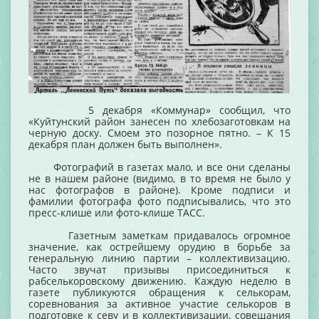
5 декабря «Коммунар» сообщил, что
«Куйтунский район занесен по хлебозаготовкам на
черную доску. Смоем это позорное пятно. – К 15
декабря план должен быть выполнен».
Фотографий в газетах мало, и все они сделаны
не в нашем районе (видимо, в то время не было у
нас фотографов в районе). Кроме подписи и
фамилии фотографа фото подписывались, что это
пресс-клише или фото-клише ТАСС.
Газетным заметкам придавалось огромное
значение, как острейшему орудию в борьбе за
генеральную линию партии – коллективизацию.
Часто звучат призывы присоединиться к
рабселькоровскому движению. Каждую неделю в
газете публикуются обращения к селькорам,
соревнования за активное участие селькоров в
подготовке к севу и в коллективизации, совещания