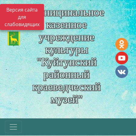
Муниципальное
Версия сайта
для
казенное
слабовидящих
учреждение
культуры
"Куйтунский
районный
краеведческий
музей"