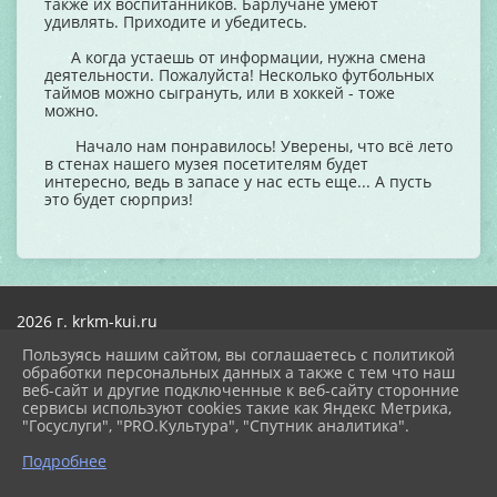
также их воспитанников. Барлучане умеют
удивлять. Приходите и убедитесь.
А когда устаешь от информации, нужна смена
деятельности. Пожалуйста! Несколько футбольных
таймов можно сыгрануть, или в хоккей - тоже
можно.
Начало нам понравилось! Уверены, что всё лето
в стенах нашего музея посетителям будет
интересно, ведь в запасе у нас есть еще... А пусть
это будет сюрприз!
2026 г. krkm-kui.ru
Вход
Пользуясь нашим сайтом, вы соглашаетесь с политикой
Карта сайта
обработки персональных данных а также с тем что наш
Политика обработки персональных данных
веб-сайт и другие подключенные к веб-сайту сторонние
сервисы используют cookies такие как Яндекс Метрика,
Сделано на KubCMS
"Госуслуги", "PRO.Культура", "Спутник аналитика".
Разработка и поддержка
Подробнее